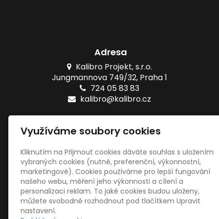
Adresa
Kalibro Projekt, s.r.o.
Jungmannova 749/32, Praha 1
724 05 83 83
kalibro@kalibro.cz
Naše testy
Využíváme soubory cookies
Online testy ZŠ
Tištěné testy ZŠ
Kliknutím na Přijmout cookies dáváte souhlas s uložením
vybraných cookies (nutné, preferenční, výkonnostní,
marketingové). Cookies používáme pro lepší fungování
Sociální sítě
našeho webu, měření jeho výkonnosti a cílení a
personalizaci reklam. To jaké cookies budou uloženy,
můžete svobodně rozhodnout pod tlačítkem Upravit
nastavení.