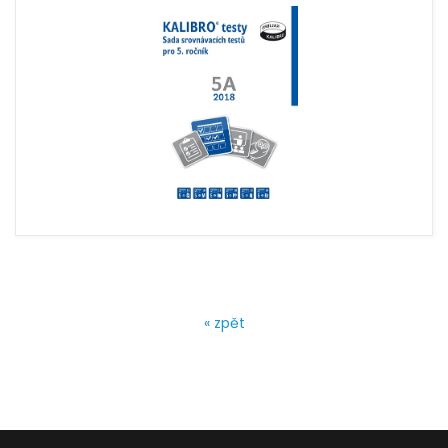
« zpět