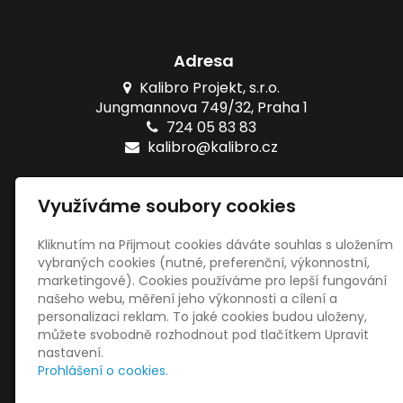
Adresa
Kalibro Projekt, s.r.o.
Jungmannova 749/32, Praha 1
724 05 83 83
kalibro@kalibro.cz
Naše testy
Využíváme soubory cookies
Online testy ZŠ
Tištěné testy ZŠ
Kliknutím na Přijmout cookies dáváte souhlas s uložením
vybraných cookies (nutné, preferenční, výkonnostní,
marketingové). Cookies používáme pro lepší fungování
Sociální sítě
našeho webu, měření jeho výkonnosti a cílení a
personalizaci reklam. To jaké cookies budou uloženy,
můžete svobodně rozhodnout pod tlačítkem Upravit
nastavení.
Prohlášení o cookies.