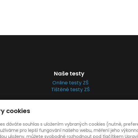
Naše testy
Online testy ZŠ
Tištěné testy ZŠ
y cookies
ies dáváte souhlas s uložením vybraných cookies (nutné, prefer
 2022
Kalibro Projekt, s.r.o.
|
Mapa webu
|
Nastavení cooki
žíváme pro lepší fungování našeho webu, měření jeho výkonnost
udou uloženy, můžete svobodně rozhodnout pod tlačítkem Upravi