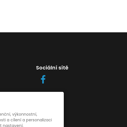
Sociální sítě
enční, výkonnostní,
es
i a cílení a personalizaci
t nastavení.