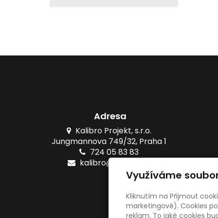
Adresa
Kalibro Projekt, s.r.o.
Jungmannova 749/32, Praha 1
724 05 83 83
kalibro@kalibro.cz
Využíváme soubor
Kliknutím na Přijmout cook
©
marketingové). Cookies pou
reklam. To jaké cookies b