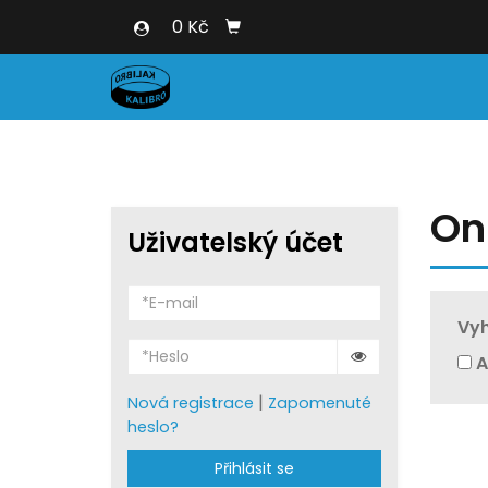
0 Kč
On
Uživatelský účet
Vyh
A
|
Nová registrace
Zapomenuté
heslo?
Přihlásit se