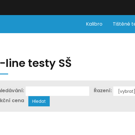
Kalibro
Tištěné t
-line testy SŠ
ledávání:
Řazení:
kční cena
Hledat