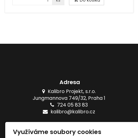
ks
Do košíku
Adresa
Kalibro Projekt, s.r.o.
Jungmannova 749/32, Praha 1
724 05 83 83
kalibro@kalibro.cz
Naše testy
Využíváme soubory cookies
Online testy ZŠ