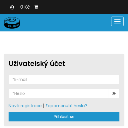
0 Kč
Men
Uživatelský účet
|
Nová registrace
Zapomenuté heslo?
Přihlásit se