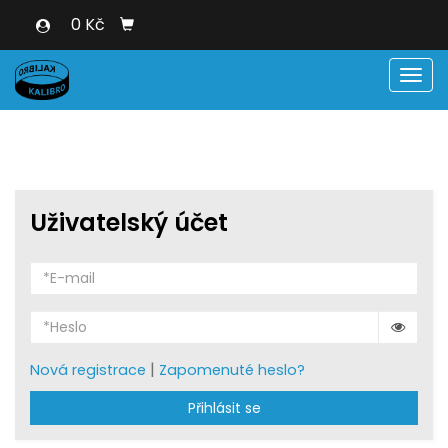
0 Kč
Men
Uživatelský účet
|
Nová registrace
Zapomenuté heslo?
Přihlásit se