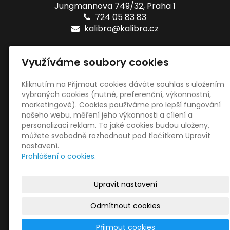
Jungmannova 749/32, Praha 1
724 05 83 83
kalibro@kalibro.cz
Naše testy
Využíváme soubory cookies
Online testy ZŠ
Tištěné testy ZŠ
Kliknutím na Přijmout cookies dáváte souhlas s uložením
vybraných cookies (nutné, preferenční, výkonnostní,
marketingové). Cookies používáme pro lepší fungování
Sociální sítě
našeho webu, měření jeho výkonnosti a cílení a
personalizaci reklam. To jaké cookies budou uloženy,
můžete svobodně rozhodnout pod tlačítkem Upravit
nastavení.
Prohlášení o cookies.
© 2022
Kalibro Projekt, s.r.o.
|
Mapa webu
|
Nastavení
Upravit nastavení
cookies
Odmítnout cookies
inPage
–
webové
Přijmout cookies