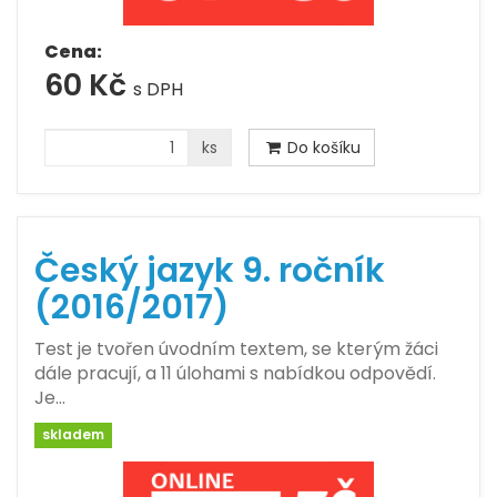
Cena:
60 Kč
s DPH
ks
Do košíku
Český jazyk 9. ročník
(2016/2017)
Test je tvořen úvodním textem, se kterým žáci
dále pracují, a 11 úlohami s nabídkou odpovědí.
Je…
skladem