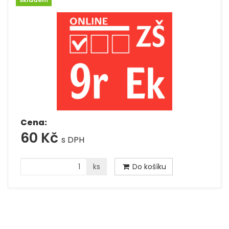
Cena:
60 Kč
s DPH
ks
Do košíku