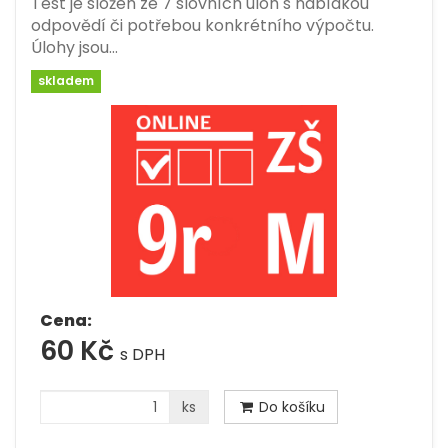
Test je složen ze 7 slovních úloh s nabídkou
odpovědí či potřebou konkrétního výpočtu.
Úlohy jsou…
skladem
Cena:
60 Kč
s DPH
ks
Do košíku