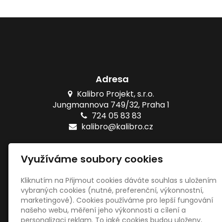
Adresa
Kalibro Projekt, s.r.o.
Jungmannova 749/32, Praha 1
724 05 83 83
kalibro@kalibro.cz
Naše testy
Využíváme soubory cookies
Online testy ZŠ
Tištěné testy ZŠ
Kliknutím na Přijmout cookies dáváte souhlas s uložením
vybraných cookies (nutné, preferenční, výkonnostní,
marketingové). Cookies používáme pro lepší fungování
Sociální sítě
našeho webu, měření jeho výkonnosti a cílení a
personalizaci reklam. To jaké cookies budou uloženy,