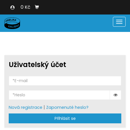
0 Kč
Men
Uživatelský účet
|
Nová registrace
Zapomenuté heslo?
Přihlásit se