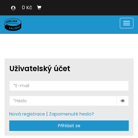
0 Kč
Men
Uživatelský účet
|
Nová registrace
Zapomenuté heslo?
Přihlásit se