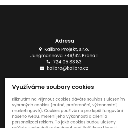
Adresa
Kalibro Projekt, s.r.o.
Jungmannova 749/32, Praha 1
724 05 83 83
kalibro@kalibro.cz
Naše testy
Využíváme soubory cookies
Online testy ZŠ
Tištěné testy ZŠ
Kliknutím na Přijmout cookies dáváte souhlas s uložením
vybraných cookies (nutné, preferenční, výkonnostní,
marketingové). Cookies používáme pro lepší fungování
Sociální sítě
našeho webu, měření jeho výkonnosti a cílení a
personalizaci reklam. To jaké cookies budou uloženy,
můžete svobodně rozhodnout pod tlačítkem Upravit