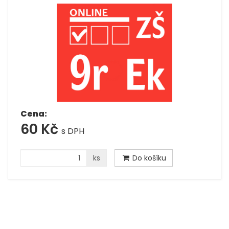
Cena:
60 Kč
s DPH
ks
Do košíku