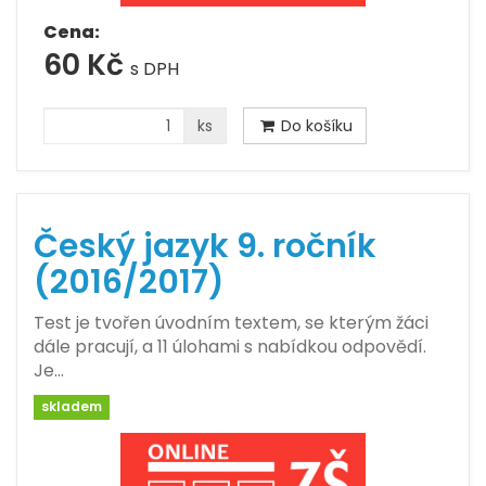
Cena:
60 Kč
s DPH
ks
Do košíku
Český jazyk 9. ročník
(2016/2017)
Test je tvořen úvodním textem, se kterým žáci
dále pracují, a 11 úlohami s nabídkou odpovědí.
Je…
skladem