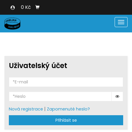
0 Kč
Men
Uživatelský účet
|
Nová registrace
Zapomenuté heslo?
Přihlásit se