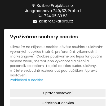
Kalibro Projekt, s.r.o.
Jungmannova 749/32, Praha 1
724 05 83 83
kalibro@kalibro.cz
Naše testy
Využíváme soubory cookies
Online testy ZŠ
Tištěné testy ZŠ
Kliknutím na Přijmout cookies dáváte souhlas s uložením
vybraných cookies (nutné, preferenční, výkonnostní,
marketingové). Cookies používáme pro lepší fungování
Sociální sítě
našeho webu, měření jeho výkonnosti a cílení a
personalizaci reklam. To jaké cookies budou uloženy,
můžete svobodně rozhodnout pod tlačítkem Upravit
nastavení.
Prohlášení o cookies.
© 2022
Kalibro Projekt, s.r.o.
|
Mapa webu
|
Nastavení
Upravit nastavení
cookies
Odmítnout cookies