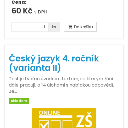
Cena:
60 Kč
s DPH
ks
Do košíku
Český jazyk 4. ročník
(varianta II)
Test je tvořen úvodním textem, se kterým žáci
dále pracují, a 14 úlohami s nabídkou odpovědí.
Je…
skladem