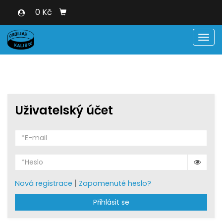
0 Kč
Men
Uživatelský účet
|
Nová registrace
Zapomenuté heslo?
Přihlásit se