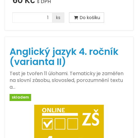
60 Kč
s DPH
ks
Do košíku
Anglický jazyk 4. ročník
(varianta II)
Test je tvořen 11 úlohami. Tematicky je zaměřen
na slovní zásobu, slovosled, porozumnění textu
a…
skladem