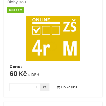
Úlohy jsou…
skladem
Cena:
60 Kč
s DPH
ks
Do košíku