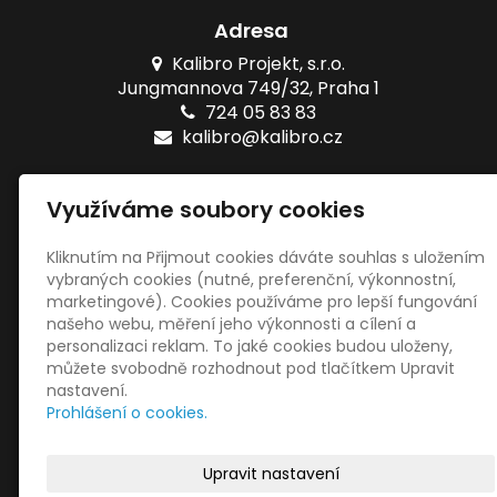
Adresa
Kalibro Projekt, s.r.o.
Jungmannova 749/32, Praha 1
724 05 83 83
kalibro@kalibro.cz
Naše testy
Využíváme soubory cookies
Online testy ZŠ
Tištěné testy ZŠ
Kliknutím na Přijmout cookies dáváte souhlas s uložením
vybraných cookies (nutné, preferenční, výkonnostní,
marketingové). Cookies používáme pro lepší fungování
Sociální sítě
našeho webu, měření jeho výkonnosti a cílení a
personalizaci reklam. To jaké cookies budou uloženy,
můžete svobodně rozhodnout pod tlačítkem Upravit
nastavení.
Prohlášení o cookies.
© 2022
Kalibro Projekt, s.r.o.
|
Mapa webu
|
Nastavení
Upravit nastavení
cookies