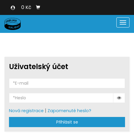
0 Kč
Men
Uživatelský účet
|
Nová registrace
Zapomenuté heslo?
Přihlásit se