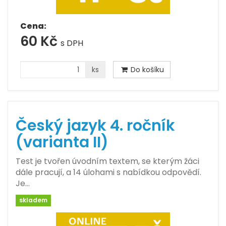
Cena:
60 Kč
s DPH
ks
Do košíku
Český jazyk 4. ročník
(varianta II)
Test je tvořen úvodním textem, se kterým žáci
dále pracují, a 14 úlohami s nabídkou odpovědí.
Je…
skladem