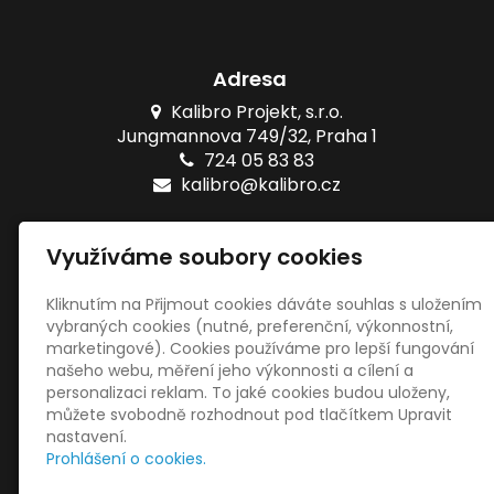
Adresa
Kalibro Projekt, s.r.o.
Jungmannova 749/32, Praha 1
724 05 83 83
kalibro@kalibro.cz
Naše testy
Využíváme soubory cookies
Online testy ZŠ
Tištěné testy ZŠ
Kliknutím na Přijmout cookies dáváte souhlas s uložením
vybraných cookies (nutné, preferenční, výkonnostní,
marketingové). Cookies používáme pro lepší fungování
Sociální sítě
našeho webu, měření jeho výkonnosti a cílení a
personalizaci reklam. To jaké cookies budou uloženy,
můžete svobodně rozhodnout pod tlačítkem Upravit
nastavení.
Prohlášení o cookies.