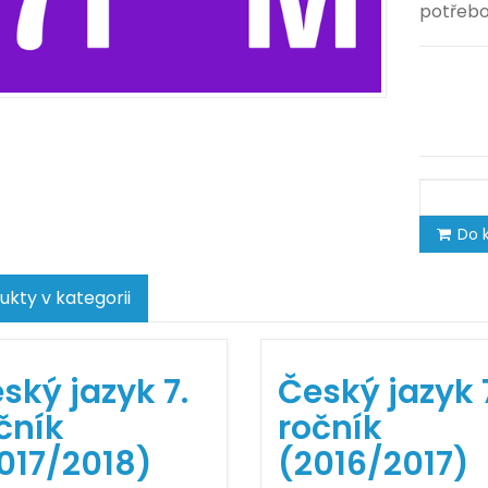
potřebo
Do k
ukty v kategorii
ský jazyk 7.
Český jazyk 
čník
ročník
017/2018)
(2016/2017)