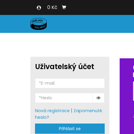
0 Kč
Uživatelský účet
|
Nová registrace
Zapomenuté
heslo?
Přihlásit se