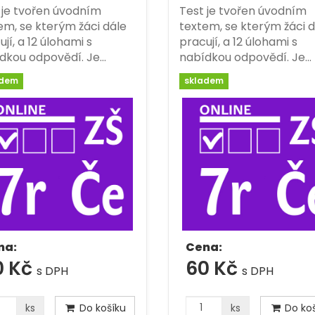
 je tvořen úvodním
Test je tvořen úvodním
em, se kterým žáci dále
textem, se kterým žáci d
jí, a 12 úlohami s
pracují, a 12 úlohami s
dkou odpovědí. Je…
nabídkou odpovědí. Je…
adem
skladem
na:
Cena:
0 Kč
60 Kč
s DPH
s DPH
ks
Do košíku
ks
Do koš