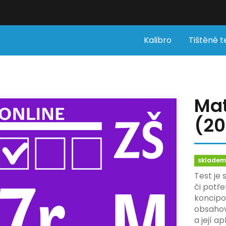
Kalibro
Tištěné t
Mat
(20
sklade
Test je 
či potř
koncipo
obsahov
a její a