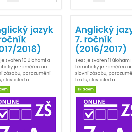
glický jazyk
Anglický jaz
 ročník
7. ročník
017/2018)
(2016/2017)
 je tvořen 10 úlohami a
Test je tvořen 11 úlohami
ticky je zaměřen na
tématicky je zaměřen n
ní zásobu, porozumění
slovní zásobu, porozumě
u, slovosled a…
textu, slovosled a…
adem
skladem