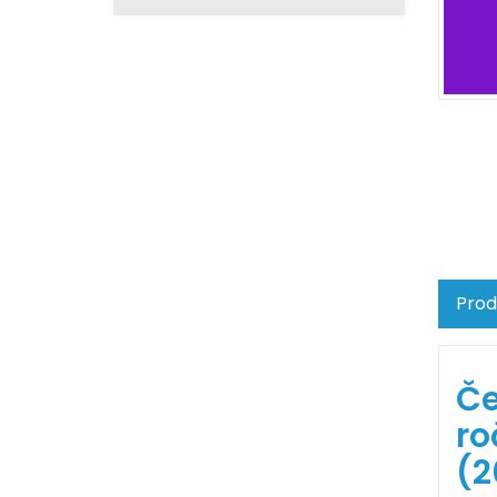
Prod
Če
ro
(2