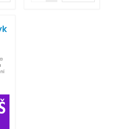
yk
 a
a
ní