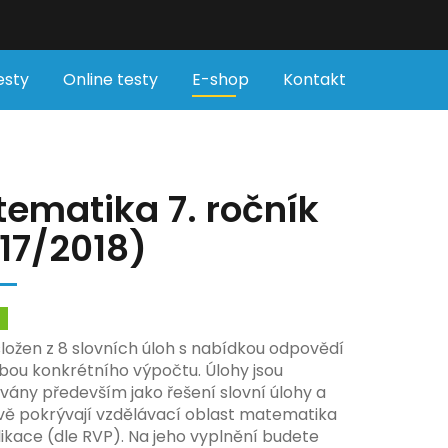
esty
Online testy
E-shop
Kontakt
ematika 7. ročník
17/2018)
m
složen z 8 slovních úloh s nabídkou odpovědí
ebou konkrétního výpočtu. Úlohy jsou
vány především jako řešení slovní úlohy a
ě pokrývají vzdělávací oblast matematika
plikace (dle RVP). Na jeho vyplnění budete