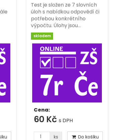
Test je složen ze 7 slovních
ále
úloh s nabídkou odpovědí či
potřebou konkrétního
výpočtu. Úlohy jsou…
skladem
Cena:
60 Kč
s DPH
íku
ks
Do košíku