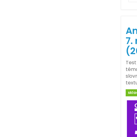
An
7.
(2
Test
téma
slov
text
skl