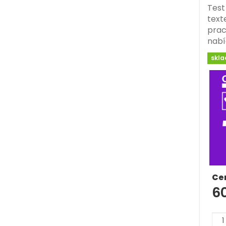
Test
text
pracu
nabí
skl
Ce
6